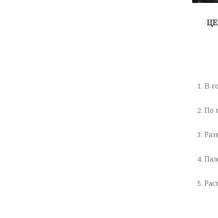
ЦЕ
В г
По 
Раз
Пал
Рас