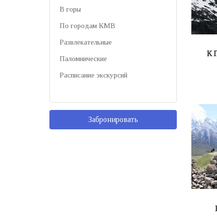
В горы
По городам КМВ
Развлекательные
К 
Паломнические
Расписание экскурсий
Забронировать