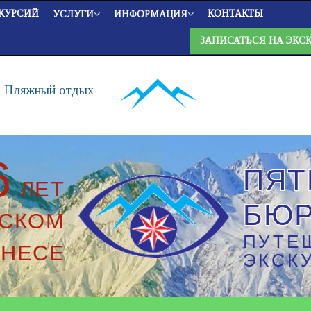
КУРСИЙ
КОНТАКТЫ
УСЛУГИ
ИНФОРМАЦИЯ
ЗАПИСАТЬСЯ НА ЭКС
Пляжный отдых
6
ПЯТ
ЛЕТ
БЮ
ЕСКОМ
ПУТЕ
ЗНЕСЕ
ЭКСК